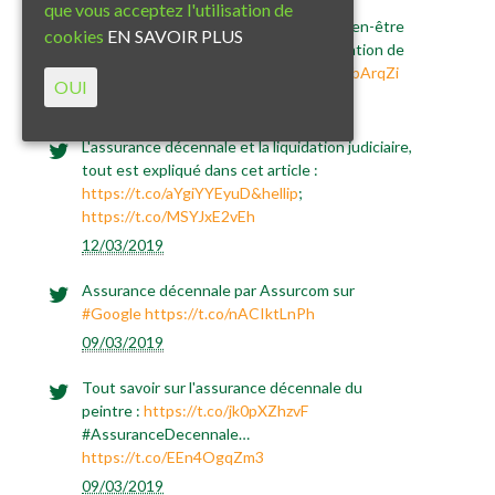
que vous acceptez l'utilisation de
Ce nouvel article "l’assurance RC Pro bien-être
cookies
EN SAVOIR PLUS
et la chiromancie" met en avant l'intégration de
la
#chiromancie
da…
https://t.co/U9DQbArqZi
OUI
12/03/2019
L'assurance décennale et la liquidation judiciaire,
tout est expliqué dans cet article :
https://t.co/aYgiYYEyuD&hellip
;
https://t.co/MSYJxE2vEh
12/03/2019
Assurance décennale par Assurcom sur
#Google
https://t.co/nACIktLnPh
09/03/2019
Tout savoir sur l'assurance décennale du
peintre :
https://t.co/jk0pXZhzvF
#AssuranceDecennale…
https://t.co/EEn4OgqZm3
09/03/2019