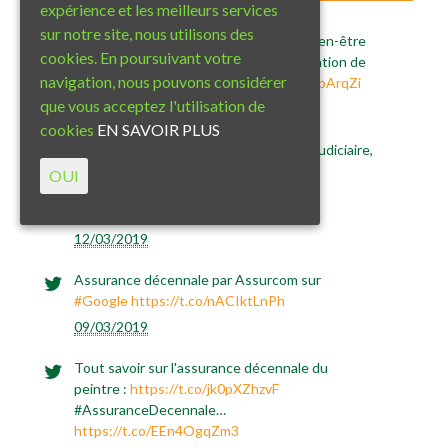
expérience et les meilleurs services
sur notre site, nous utilisons des
Ce nouvel article "l’assurance RC Pro bien-être
cookies. En poursuivant votre
et la chiromancie" met en avant l'intégration de
navigation, nous pouvons considérer
la
#chiromancie
da…
https://t.co/U9DQbArqZi
que vous acceptez l'utilisation de
12/03/2019
cookies
EN SAVOIR PLUS
L'assurance décennale et la liquidation judiciaire,
tout est expliqué dans cet article :
OUI
https://t.co/aYgiYYEyuD&hellip
;
https://t.co/MSYJxE2vEh
12/03/2019
Assurance décennale par Assurcom sur
#Google
https://t.co/nACIktLnPh
09/03/2019
Tout savoir sur l'assurance décennale du
peintre :
https://t.co/jk0pXZhzvF
#AssuranceDecennale…
https://t.co/EEn4OgqZm3