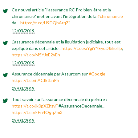
Ce nouvel article "l’assurance RC Pro bien-être et la
chiromancie" met en avant l'intégration de la
#chiromancie
da…
https://t.co/U9DQbArqZi
12/03/2019
L'assurance décennale et la liquidation judiciaire, tout est
expliqué dans cet article :
https://t.co/aYgiYYEyuD&hellip
;
https://t.co/MSYJxE2vEh
12/03/2019
Assurance décennale par Assurcom sur
#Google
https://t.co/nACIktLnPh
09/03/2019
Tout savoir sur l'assurance décennale du peintre :
https://t.co/jk0pXZhzvF
#AssuranceDecennale…
https://t.co/EEn4OgqZm3
09/03/2019