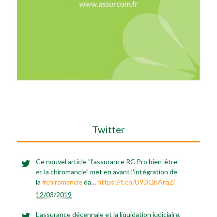
Twitter
Ce nouvel article "l’assurance RC Pro bien-être
et la chiromancie" met en avant l'intégration de
la
#chiromancie
da…
https://t.co/U9DQbArqZi
12/03/2019
L'assurance décennale et la liquidation judiciaire,