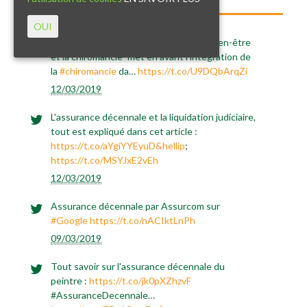
OUI
Ce nouvel article "l’assurance RC Pro bien-être
et la chiromancie" met en avant l'intégration de
la
#chiromancie
da…
https://t.co/U9DQbArqZi
12/03/2019
L'assurance décennale et la liquidation judiciaire,
tout est expliqué dans cet article :
https://t.co/aYgiYYEyuD&hellip
;
https://t.co/MSYJxE2vEh
12/03/2019
Assurance décennale par Assurcom sur
#Google
https://t.co/nACIktLnPh
09/03/2019
Tout savoir sur l'assurance décennale du
peintre :
https://t.co/jk0pXZhzvF
#AssuranceDecennale…