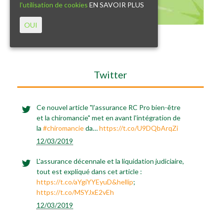
l'utilisation de cookies
EN SAVOIR PLUS
OUI
Twitter
Ce nouvel article "l’assurance RC Pro bien-être
et la chiromancie" met en avant l'intégration de
la
#chiromancie
da…
https://t.co/U9DQbArqZi
12/03/2019
L'assurance décennale et la liquidation judiciaire,
tout est expliqué dans cet article :
https://t.co/aYgiYYEyuD&hellip
;
https://t.co/MSYJxE2vEh
12/03/2019