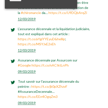
Ce nouvel article "l’assurance RC Pro bien-être
et la chiromancie" met en avant l'intégration de
la
#chiromancie
da…
https://t.co/U9DQbArqZi
12/03/2019
L'assurance décennale et la liquidation judiciaire,
tout est expliqué dans cet article :
https://t.co/aYgiYYEyuD&hellip
;
https://t.co/MSYJxE2vEh
12/03/2019
Assurance décennale par Assurcom sur
#Google
https://t.co/nACIktLnPh
09/03/2019
Tout savoir sur l'assurance décennale du
peintre :
https://t.co/jk0pXZhzvF
#AssuranceDecennale…
https://t.co/EEn4OgqZm3
09/03/2019