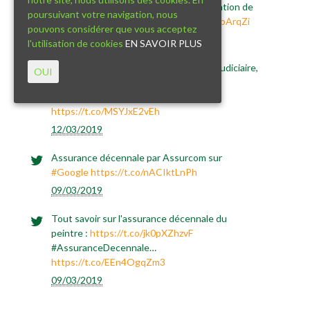
et la chiromancie" met en avant l'intégration de
poursuivant votre navigation, nous
la
#chiromancie
da…
https://t.co/U9DQbArqZi
pouvons considérer que vous acceptez
12/03/2019
l'utilisation de cookies
EN SAVOIR PLUS
L'assurance décennale et la liquidation judiciaire,
OUI
tout est expliqué dans cet article :
https://t.co/aYgiYYEyuD&hellip
;
https://t.co/MSYJxE2vEh
12/03/2019
Assurance décennale par Assurcom sur
#Google
https://t.co/nACIktLnPh
09/03/2019
Tout savoir sur l'assurance décennale du
peintre :
https://t.co/jk0pXZhzvF
#AssuranceDecennale…
https://t.co/EEn4OgqZm3
09/03/2019