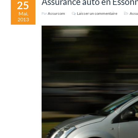
Assurance auto en Esson
25
Mai,
Par
Assurcom
Laisser un commentaire
Assu
2013