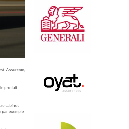
 est Assurcom,
 le produit
tre cabinet
me par exemple