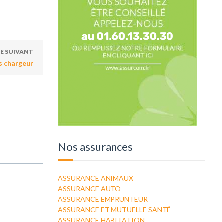
E SUIVANT
rs chargeur
Nos assurances
ASSURANCE ANIMAUX
ASSURANCE AUTO
ASSURANCE EMPRUNTEUR
ASSURANCE ET MUTUELLE SANTÉ
ASSURANCE HABITATION